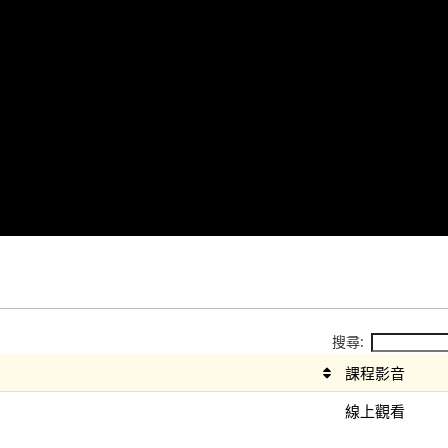
搜尋:
課程影音
線上觀看