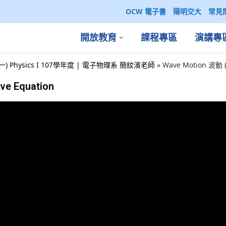
OCW 電子書
陽明交大
常見
開放教育
課程專區
演講專
一) Physics I 107學年度 | 電子物理系 簡紋濱老師
»
Wave Motion 波動 (6
ve Equation