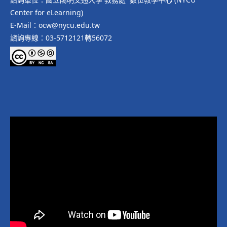
Center for eLearning)
E-Mail：ocw@nycu.edu.tw
諮詢專線：03-5712121轉56072