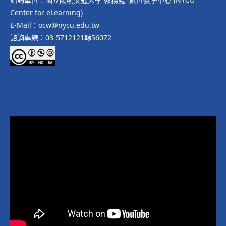
Center for eLearning)
E-Mail：ocw@nycu.edu.tw
諮詢專線：03-5712121轉56072