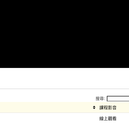
搜尋:
課程影音
線上觀看