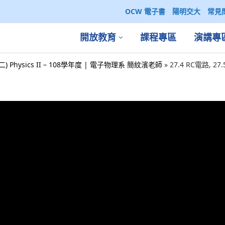
OCW 電子書
陽明交大
常見
開放教育
課程專區
演講專
二) Physics II – 108學年度 | 電子物理系 簡紋濱老師
»
27.4 RC電路, 27