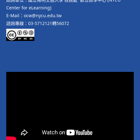
Center for eLearning)
E-Mail：ocw@nycu.edu.tw
諮詢專線：03-5712121轉56072