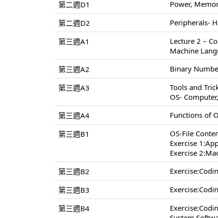
Power, Memory
第二週D1
Peripherals- H
第二週D2
Lecture 2 – C
第三週A1
Machine Lang
Binary Number
第三週A2
Tools and Tri
第三週A3
OS- Computer
Functions of 
第三週A4
OS-File Conten
第三週B1
Exercise 1:App
Exercise 2:Ma
Exercise:Cod
第三週B2
Exercise:Cod
第三週B3
Exercise:Cod
第三週B4
System Softwa