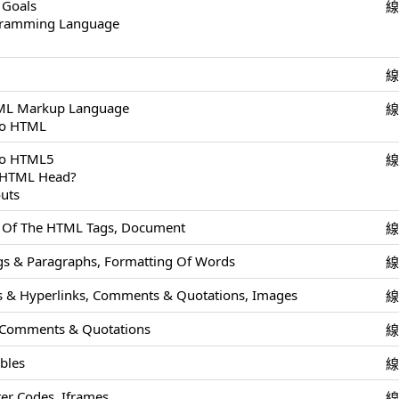
 Goals
ogramming Language
TML Markup Language
To HTML
 To HTML5
e HTML Head?
uts
s Of The HTML Tags, Document
s & Paragraphs, Formatting Of Words
 & Hyperlinks, Comments & Quotations, Images
 Comments & Quotations
ables
r Codes, Iframes