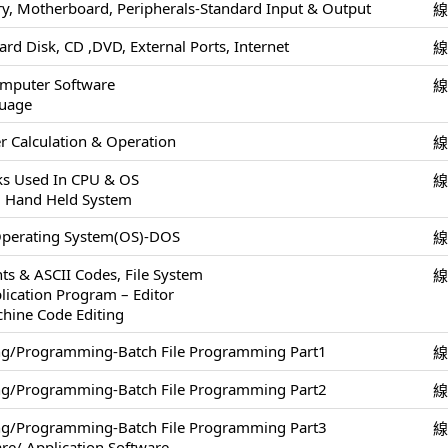
, Motherboard, Peripherals-Standard Input & Output
ard Disk, CD ,DVD, External Ports, Internet
omputer Software
uage
 Calculation & Operation
cks Used In CPU & OS
, Hand Held System
Operating System(OS)-DOS
ts & ASCII Codes, File System
lication Program – Editor
chine Code Editing
ing/Programming-Batch File Programming Part1
ing/Programming-Batch File Programming Part2
ing/Programming-Batch File Programming Part3
re/ Application Software