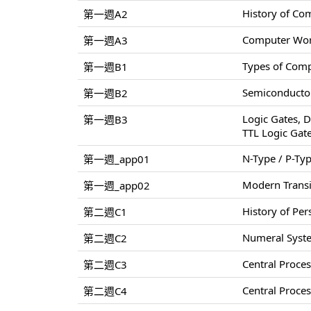
History of Co
第一週A2
Computer World
第一週A3
Types of Comp
第一週B1
Semiconductor
第一週B2
Logic Gates, D
第一週B3
TTL Logic Gat
N-Type / P-Ty
第一週_app01
Modern Transi
第一週_app02
History of Pe
第二週C1
Numeral Syste
第二週C2
Central Proce
第二週C3
Central Proce
第二週C4