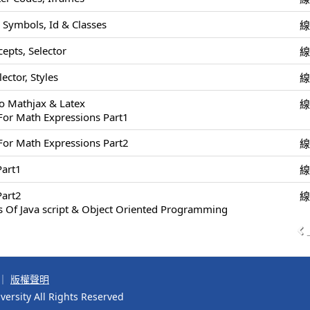
 Symbols, Id & Classes
epts, Selector
ector, Styles
To Mathjax & Latex
For Math Expressions Part1
For Math Expressions Part2
art1
art2
s Of Java script & Object Oriented Programming
｜
版權聲明
ersity All Rights Reserved