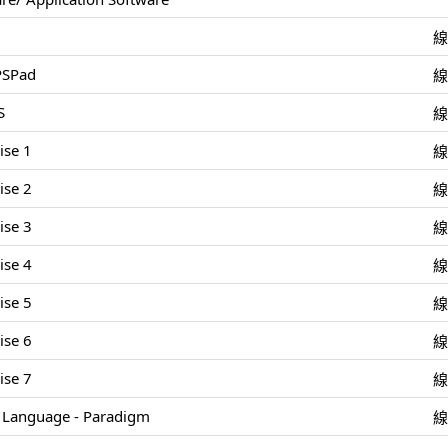
 PSPad
S
ise 1
ise 2
ise 3
ise 4
ise 5
ise 6
ise 7
Language - Paradigm