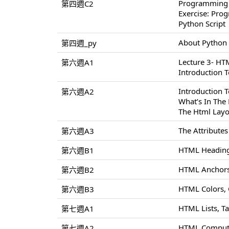
Programming
第四週C2
Exercise: Pr
Python Script
About Python
第四週_py
Lecture 3- H
第六週A1
Introduction 
Introduction
第六週A2
What’s In Th
The Html Layo
The Attribute
第六週A3
HTML Heading
第六週B1
HTML Anchors
第六週B2
HTML Colors,
第六週B3
HTML Lists, T
第七週A1
HTML Compute
第七週A2