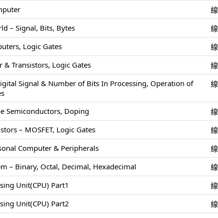
mputer
 – Signal, Bits, Bytes
uters, Logic Gates
 & Transistors, Logic Gates
igital Signal & Number of Bits In Processing, Operation of
es
pe Semiconductors, Doping
stors – MOSFET, Logic Gates
rsonal Computer & Peripherals
m – Binary, Octal, Decimal, Hexadecimal
ssing Unit(CPU) Part1
ssing Unit(CPU) Part2