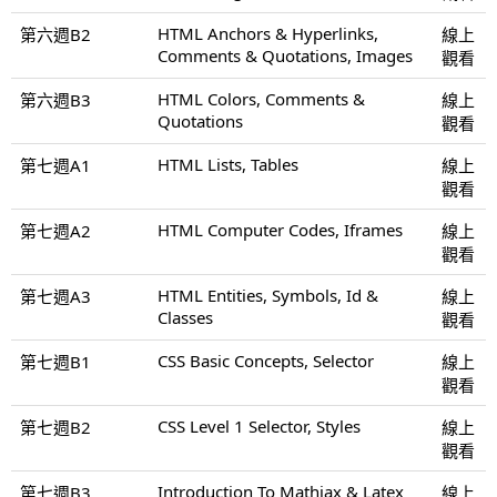
HTML Anchors & Hyperlinks,
第六週B2
線上
Comments & Quotations, Images
觀看
HTML Colors, Comments &
第六週B3
線上
Quotations
觀看
HTML Lists, Tables
第七週A1
線上
觀看
HTML Computer Codes, Iframes
第七週A2
線上
觀看
HTML Entities, Symbols, Id &
第七週A3
線上
Classes
觀看
CSS Basic Concepts, Selector
第七週B1
線上
觀看
CSS Level 1 Selector, Styles
第七週B2
線上
觀看
Introduction To Mathjax & Latex
第七週B3
線上