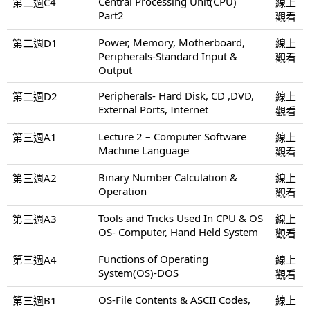
Central Processing Unit(CPU)
第二週C4
線上
Part2
觀看
Power, Memory, Motherboard,
第二週D1
線上
Peripherals-Standard Input &
觀看
Output
Peripherals- Hard Disk, CD ,DVD,
第二週D2
線上
External Ports, Internet
觀看
Lecture 2 – Computer Software
第三週A1
線上
Machine Language
觀看
Binary Number Calculation &
第三週A2
線上
Operation
觀看
Tools and Tricks Used In CPU & OS
第三週A3
線上
OS- Computer, Hand Held System
觀看
Functions of Operating
第三週A4
線上
System(OS)-DOS
觀看
OS-File Contents & ASCII Codes,
第三週B1
線上