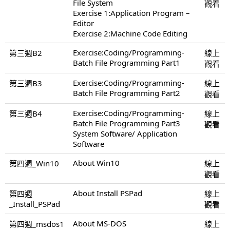
File System
觀看
Exercise 1:Application Program –
Editor
Exercise 2:Machine Code Editing
Exercise:Coding/Programming-
第三週B2
線上
Batch File Programming Part1
觀看
Exercise:Coding/Programming-
第三週B3
線上
Batch File Programming Part2
觀看
Exercise:Coding/Programming-
第三週B4
線上
Batch File Programming Part3
觀看
System Software/ Application
Software
About Win10
第四週_Win10
線上
觀看
About Install PSPad
第四週
線上
_Install_PSPad
觀看
About MS-DOS
第四週_msdos1
線上