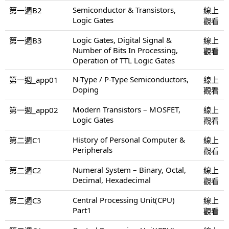
Semiconductor & Transistors,
第一週B2
線上
Logic Gates
觀看
Logic Gates, Digital Signal &
第一週B3
線上
Number of Bits In Processing,
觀看
Operation of TTL Logic Gates
N-Type / P-Type Semiconductors,
第一週_app01
線上
Doping
觀看
Modern Transistors – MOSFET,
第一週_app02
線上
Logic Gates
觀看
History of Personal Computer &
第二週C1
線上
Peripherals
觀看
Numeral System – Binary, Octal,
第二週C2
線上
Decimal, Hexadecimal
觀看
Central Processing Unit(CPU)
第二週C3
線上
Part1
觀看