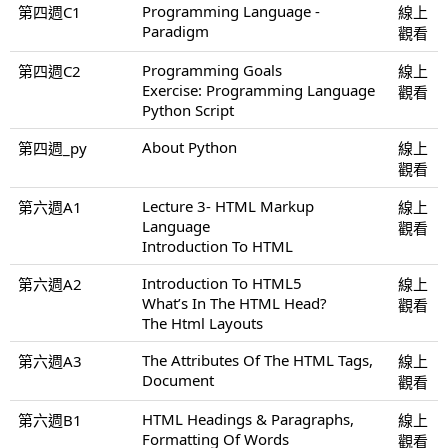
Programming Language -
第四週C1
線上
Paradigm
觀看
Programming Goals
第四週C2
線上
Exercise: Programming Language
觀看
Python Script
About Python
第四週_py
線上
觀看
Lecture 3- HTML Markup
第六週A1
線上
Language
觀看
Introduction To HTML
Introduction To HTML5
第六週A2
線上
What’s In The HTML Head?
觀看
The Html Layouts
The Attributes Of The HTML Tags,
第六週A3
線上
Document
觀看
HTML Headings & Paragraphs,
第六週B1
線上
Formatting Of Words
觀看