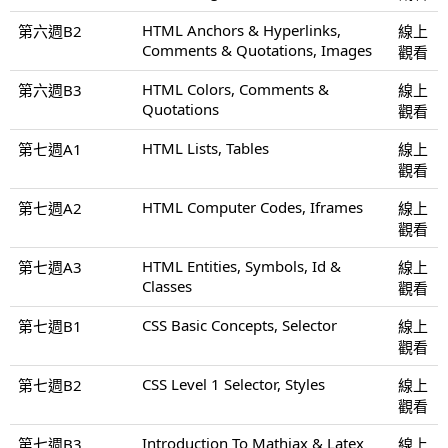
HTML Anchors & Hyperlinks,
第六週B2
線上
Comments & Quotations, Images
觀看
HTML Colors, Comments &
第六週B3
線上
Quotations
觀看
HTML Lists, Tables
第七週A1
線上
觀看
HTML Computer Codes, Iframes
第七週A2
線上
觀看
HTML Entities, Symbols, Id &
第七週A3
線上
Classes
觀看
CSS Basic Concepts, Selector
第七週B1
線上
觀看
CSS Level 1 Selector, Styles
第七週B2
線上
觀看
Introduction To Mathjax & Latex
第七週B3
線上