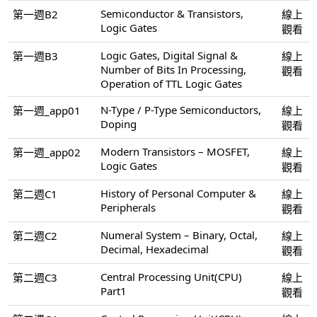
Semiconductor & Transistors,
第一週B2
線上
Logic Gates
觀看
Logic Gates, Digital Signal &
第一週B3
線上
Number of Bits In Processing,
觀看
Operation of TTL Logic Gates
N-Type / P-Type Semiconductors,
第一週_app01
線上
Doping
觀看
Modern Transistors – MOSFET,
第一週_app02
線上
Logic Gates
觀看
History of Personal Computer &
第二週C1
線上
Peripherals
觀看
Numeral System – Binary, Octal,
第二週C2
線上
Decimal, Hexadecimal
觀看
Central Processing Unit(CPU)
第二週C3
線上
Part1
觀看