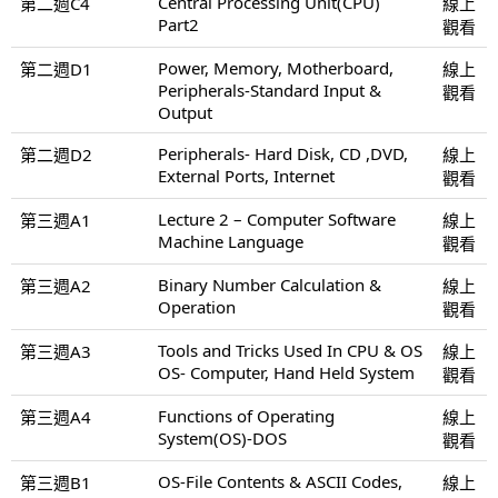
Central Processing Unit(CPU)
第二週C4
線上
Part2
觀看
Power, Memory, Motherboard,
第二週D1
線上
Peripherals-Standard Input &
觀看
Output
Peripherals- Hard Disk, CD ,DVD,
第二週D2
線上
External Ports, Internet
觀看
Lecture 2 – Computer Software
第三週A1
線上
Machine Language
觀看
Binary Number Calculation &
第三週A2
線上
Operation
觀看
Tools and Tricks Used In CPU & OS
第三週A3
線上
OS- Computer, Hand Held System
觀看
Functions of Operating
第三週A4
線上
System(OS)-DOS
觀看
OS-File Contents & ASCII Codes,
第三週B1
線上