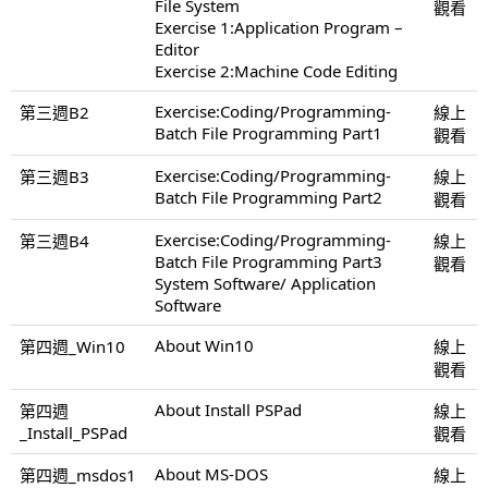
File System
觀看
Exercise 1:Application Program –
Editor
Exercise 2:Machine Code Editing
Exercise:Coding/Programming-
第三週B2
線上
Batch File Programming Part1
觀看
Exercise:Coding/Programming-
第三週B3
線上
Batch File Programming Part2
觀看
Exercise:Coding/Programming-
第三週B4
線上
Batch File Programming Part3
觀看
System Software/ Application
Software
About Win10
第四週_Win10
線上
觀看
About Install PSPad
第四週
線上
_Install_PSPad
觀看
About MS-DOS
第四週_msdos1
線上