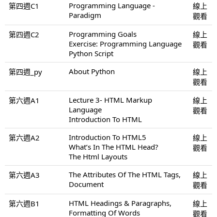
Programming Language -
第四週C1
線上
Paradigm
觀看
Programming Goals
第四週C2
線上
Exercise: Programming Language
觀看
Python Script
About Python
第四週_py
線上
觀看
Lecture 3- HTML Markup
第六週A1
線上
Language
觀看
Introduction To HTML
Introduction To HTML5
第六週A2
線上
What’s In The HTML Head?
觀看
The Html Layouts
The Attributes Of The HTML Tags,
第六週A3
線上
Document
觀看
HTML Headings & Paragraphs,
第六週B1
線上
Formatting Of Words
觀看