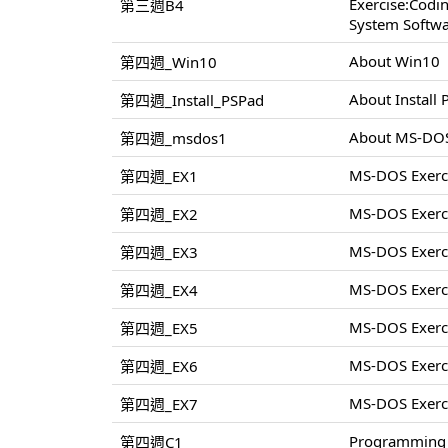
Exercise:Cod
第三週B4
System Softwa
About Win10
第四週_Win10
About Install
第四週_Install_PSPad
About MS-DO
第四週_msdos1
MS-DOS Exerc
第四週_EX1
MS-DOS Exerc
第四週_EX2
MS-DOS Exerc
第四週_EX3
MS-DOS Exerc
第四週_EX4
MS-DOS Exerc
第四週_EX5
MS-DOS Exerc
第四週_EX6
MS-DOS Exerc
第四週_EX7
Programming 
第四週C1