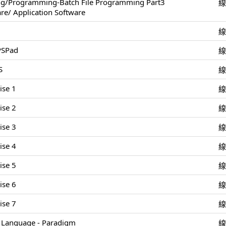
ing/Programming-Batch File Programming Part3
re/ Application Software
 PSPad
S
ise 1
ise 2
ise 3
ise 4
ise 5
ise 6
ise 7
Language - Paradigm