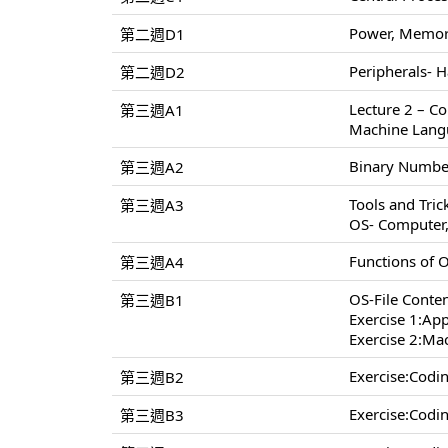
Power, Memory
第二週D1
Peripherals- H
第二週D2
Lecture 2 – C
第三週A1
Machine Lang
Binary Number
第三週A2
Tools and Tri
第三週A3
OS- Computer
Functions of 
第三週A4
OS-File Conten
第三週B1
Exercise 1:App
Exercise 2:Ma
Exercise:Cod
第三週B2
Exercise:Cod
第三週B3