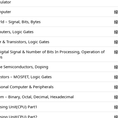
culator
mputer
 – Signal, Bits, Bytes
uters, Logic Gates
 & Transistors, Logic Gates
igital Signal & Number of Bits In Processing, Operation of
es
pe Semiconductors, Doping
stors – MOSFET, Logic Gates
rsonal Computer & Peripherals
m – Binary, Octal, Decimal, Hexadecimal
ssing Unit(CPU) Part1
ssing Unit(CPU) Part2