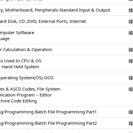
, Motherboard, Peripherals-Standard Input & Output
ard Disk, CD ,DVD, External Ports, Internet
omputer Software
uage
 Calculation & Operation
cks Used In CPU & OS
, Hand Held System
Operating System(OS)-DOS
ts & ASCII Codes, File System
lication Program – Editor
chine Code Editing
ing/Programming-Batch File Programming Part1
ing/Programming-Batch File Programming Part2