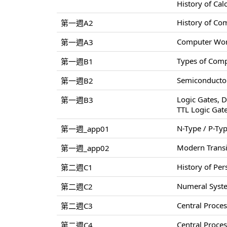
History of Cal
History of Co
第一週A2
Computer World
第一週A3
Types of Comp
第一週B1
Semiconductor
第一週B2
Logic Gates, D
第一週B3
TTL Logic Gat
N-Type / P-Ty
第一週_app01
Modern Transi
第一週_app02
History of Pe
第二週C1
Numeral Syste
第二週C2
Central Proce
第二週C3
Central Proce
第二週C4