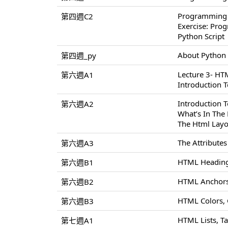
Programming
第四週C2
Exercise: Pr
Python Script
About Python
第四週_py
Lecture 3- H
第六週A1
Introduction 
Introduction
第六週A2
What’s In Th
The Html Layo
The Attribute
第六週A3
HTML Heading
第六週B1
HTML Anchors
第六週B2
HTML Colors,
第六週B3
HTML Lists, T
第七週A1