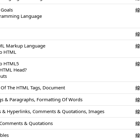
 Goals
ogramming Language
TML Markup Language
To HTML
 To HTML5
e HTML Head?
uts
s Of The HTML Tags, Document
s & Paragraphs, Formatting Of Words
 & Hyperlinks, Comments & Quotations, Images
 Comments & Quotations
ables