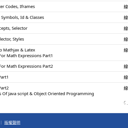
r Codes, Iframes
 Symbols, Id & Classes
epts, Selector
ector, Styles
To Mathjax & Latex
For Math Expressions Part1
For Math Expressions Part2
art1
art2
s Of Java script & Object Oriented Programming
｜
版權聲明