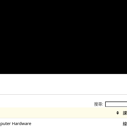
搜尋:
mputer Hardware