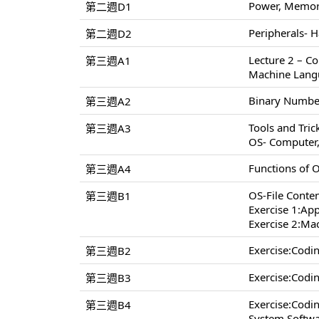
Power, Memory
第二週D1
Peripherals- H
第二週D2
Lecture 2 – C
第三週A1
Machine Lang
Binary Number
第三週A2
Tools and Tri
第三週A3
OS- Computer
Functions of 
第三週A4
OS-File Conten
第三週B1
Exercise 1:App
Exercise 2:Ma
Exercise:Cod
第三週B2
Exercise:Cod
第三週B3
Exercise:Cod
第三週B4
System Softwa