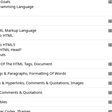
 Goals
ogramming Language
TML Markup Language
To HTML
 To HTML5
e HTML Head?
uts
s Of The HTML Tags, Document
s & Paragraphs, Formatting Of Words
 & Hyperlinks, Comments & Quotations, Images
 Comments & Quotations
ables
r Codes, Iframes