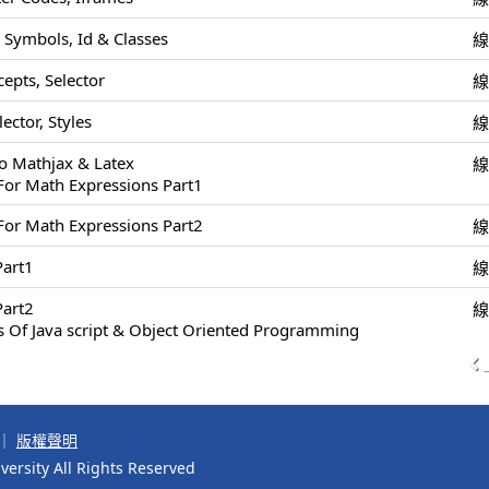
 Symbols, Id & Classes
epts, Selector
ector, Styles
To Mathjax & Latex
For Math Expressions Part1
For Math Expressions Part2
art1
art2
s Of Java script & Object Oriented Programming
｜
版權聲明
ersity All Rights Reserved