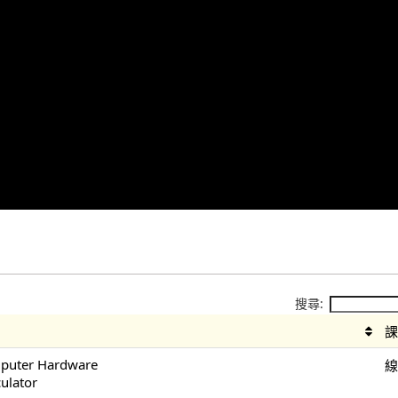
搜尋:
mputer Hardware
culator