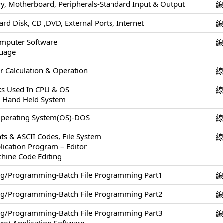
, Motherboard, Peripherals-Standard Input & Output
ard Disk, CD ,DVD, External Ports, Internet
omputer Software
uage
 Calculation & Operation
cks Used In CPU & OS
, Hand Held System
Operating System(OS)-DOS
ts & ASCII Codes, File System
lication Program – Editor
chine Code Editing
ing/Programming-Batch File Programming Part1
ing/Programming-Batch File Programming Part2
ing/Programming-Batch File Programming Part3
re/ Application Software