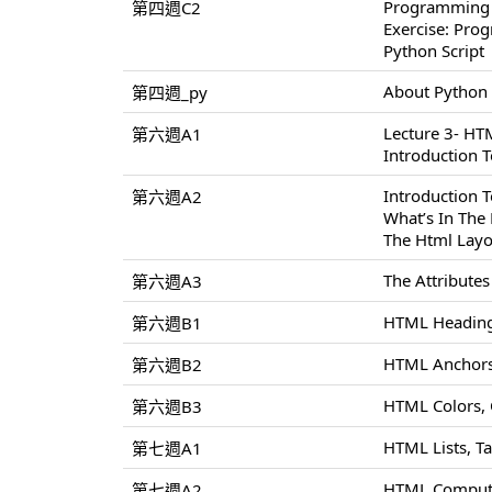
Programming
第四週C2
Exercise: Pr
Python Script
About Python
第四週_py
Lecture 3- H
第六週A1
Introduction 
Introduction
第六週A2
What’s In Th
The Html Layo
The Attribute
第六週A3
HTML Heading
第六週B1
HTML Anchors
第六週B2
HTML Colors,
第六週B3
HTML Lists, T
第七週A1
HTML Compute
第七週A2