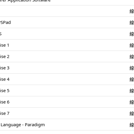
 PSPad
S
ise 1
ise 2
ise 3
ise 4
ise 5
ise 6
ise 7
Language - Paradigm