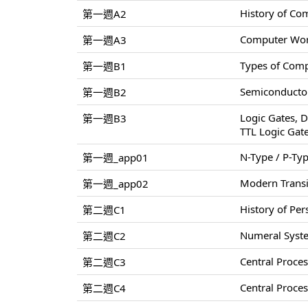
History of Co
第一週A2
Computer World
第一週A3
Types of Comp
第一週B1
Semiconductor
第一週B2
Logic Gates, D
第一週B3
TTL Logic Gat
N-Type / P-Ty
第一週_app01
Modern Transi
第一週_app02
History of Pe
第二週C1
Numeral Syste
第二週C2
Central Proce
第二週C3
Central Proce
第二週C4