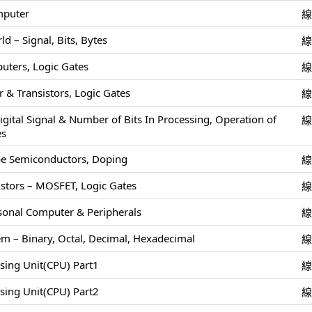
mputer
 – Signal, Bits, Bytes
uters, Logic Gates
 & Transistors, Logic Gates
igital Signal & Number of Bits In Processing, Operation of
es
pe Semiconductors, Doping
stors – MOSFET, Logic Gates
rsonal Computer & Peripherals
m – Binary, Octal, Decimal, Hexadecimal
ssing Unit(CPU) Part1
ssing Unit(CPU) Part2