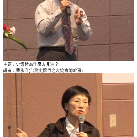
主題：史懷哲為什麼去非洲？
講者：曹永洋(台灣史懷哲之友協會總幹事)