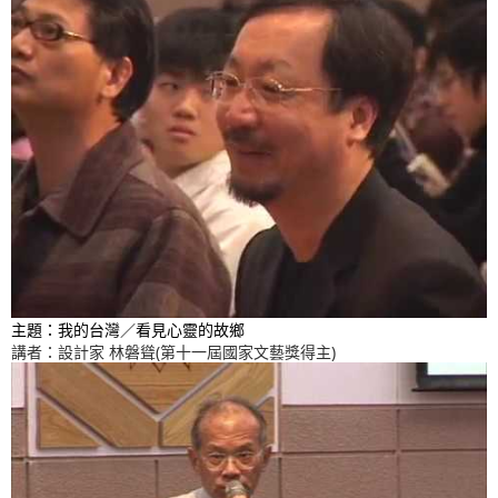
主題：我的台灣／看見心靈的故鄉
講者：設計家 林磐聳(第十一屆國家文藝獎得主)