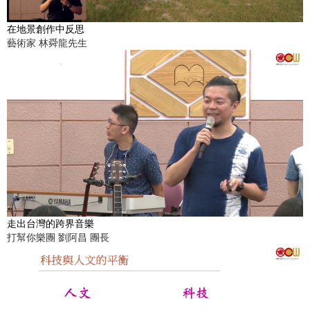
在地景創作中反思
藝術家 林舜龍先生
走出台灣的跨界音樂
打幫你樂團 劉阿昌 團長