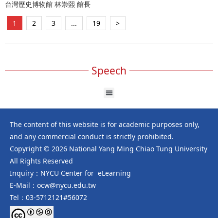
台灣歷史博物館 林崇熙 館長
1
2
3
...
19
>
Speech
The content of this website is for academic purposes only,
and any commercial conduct is strictly prohibited.
Copyright © 2026 National Yang Ming Chiao Tung University
All Rights Reserved
Inquiry：NYCU Center for eLearning
E-Mail：ocw@nycu.edu.tw
Tel：03-5712121#56072