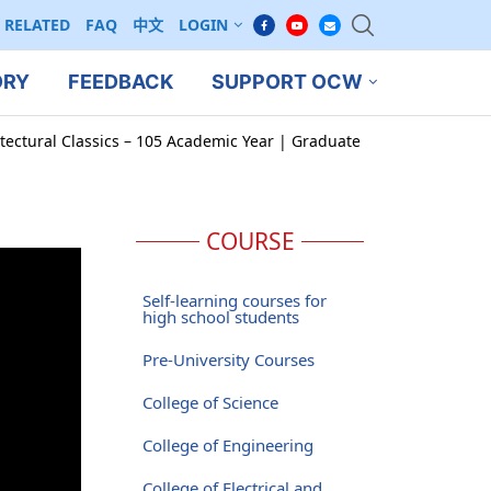
RELATED
FAQ
中文
LOGIN
ORY
FEEDBACK
SUPPORT OCW
tectural Classics – 105 Academic Year | Graduate
COURSE
Self-learning courses for
high school students
Pre-University Courses
College of Science
College of Engineering
College of Electrical and