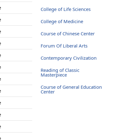
e
College of Life Sciences
e
College of Medicine
e
Course of Chinese Center
e
Forum Of Liberal Arts
e
Contemporary Civilization
e
Reading of Classic
Masterpiece
e
Course of General Education
e
Center
e
e
e
e