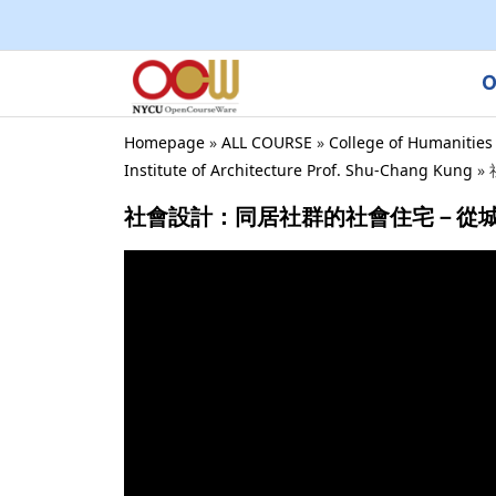
O
Homepage
»
ALL COURSE
»
College of Humanities
Institute of Architecture Prof. Shu-Chang Kung
»
社會設計：同居社群的社會住宅－從城市