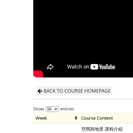
BACK TO COURSE HOMEPAGE
Show
entries
Week
Course Content
空間與地景 課程介紹