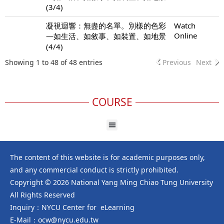
(3/4)
凝視迴響：無盡的名單。別樣的色彩
Watch
Online
—如生活、如敘事、如裝置、如地景
(4/4)
Showing 1 to 48 of 48 entries
Previous
Next
COURSE
The content of this website is for academic purposes only,
and any commercial conduct is strictly prohibited.
Copyright © 2026 National Yang Ming Chiao Tung University
All Rights Reserved
Inquiry：NYCU Center for eLearning
E-Mail：ocw@nycu.edu.tw