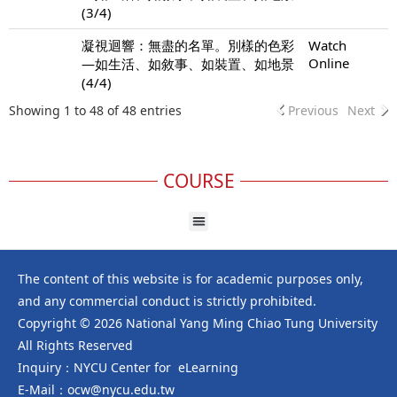
(3/4)
凝視迴響：無盡的名單。別樣的色彩
Watch
Online
—如生活、如敘事、如裝置、如地景
(4/4)
Showing 1 to 48 of 48 entries
Previous
Next
COURSE
The content of this website is for academic purposes only,
and any commercial conduct is strictly prohibited.
Copyright © 2026 National Yang Ming Chiao Tung University
All Rights Reserved
Inquiry：NYCU Center for eLearning
E-Mail：ocw@nycu.edu.tw