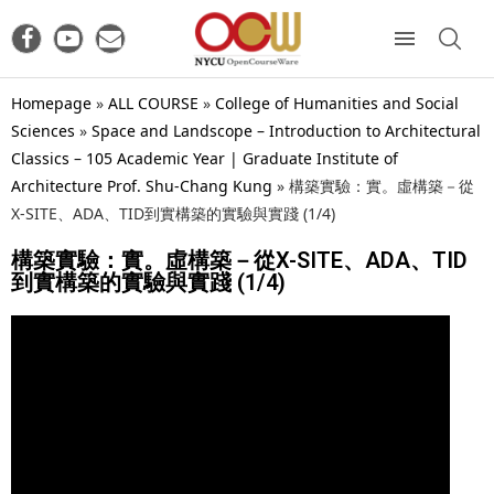
Homepage
»
ALL COURSE
»
College of Humanities and Social
Sciences
»
Space and Landscope – Introduction to Architectural
Classics – 105 Academic Year | Graduate Institute of
Architecture Prof. Shu-Chang Kung
»
構築實驗：實。虛構築－從
X-SITE、ADA、TID到實構築的實驗與實踐 (1/4)
構築實驗：實。虛構築－從X-SITE、ADA、TID
到實構築的實驗與實踐 (1/4)