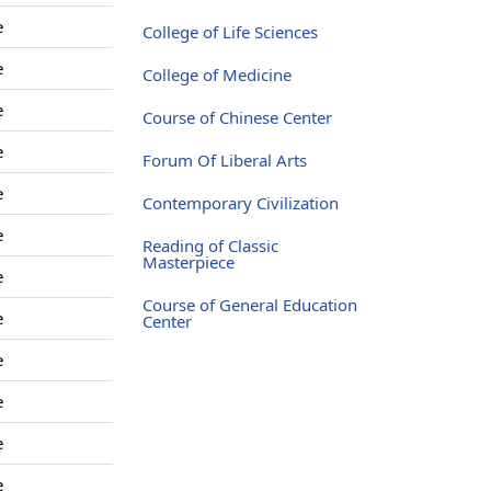
e
College of Life Sciences
e
College of Medicine
e
Course of Chinese Center
e
Forum Of Liberal Arts
e
Contemporary Civilization
e
Reading of Classic
Masterpiece
e
Course of General Education
e
Center
e
e
e
e