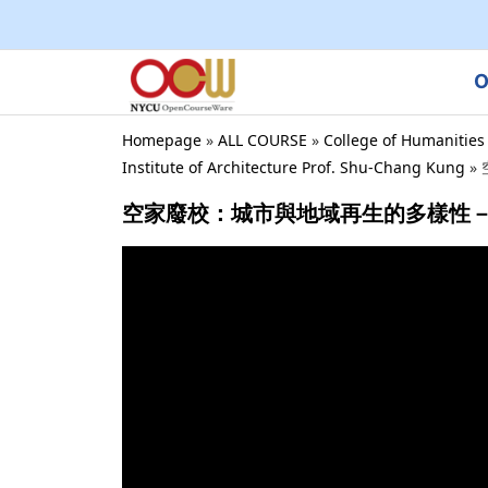
O
Homepage
»
ALL COURSE
»
College of Humanities
Institute of Architecture Prof. Shu-Chang Kung
»
空家廢校：城市與地域再生的多樣性－從