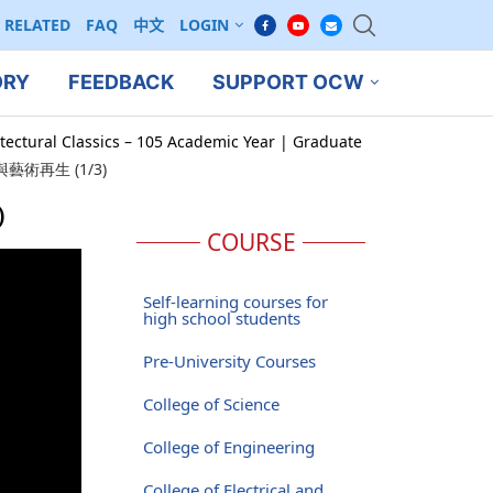
RELATED
FAQ
中文
LOGIN
ORY
FEEDBACK
SUPPORT OCW
tectural Classics – 105 Academic Year | Graduate
再生 (1/3)
)
COURSE
Self-learning courses for
high school students
Pre-University Courses
College of Science
College of Engineering
College of Electrical and