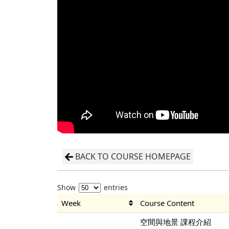
BACK TO COURSE HOMEPAGE
Show
entries
Week
Course Content
空間與地景 課程介紹