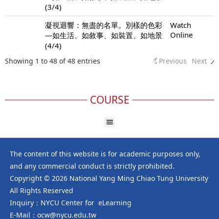
(3/4)
凝視迴響：無盡的名單。別樣的色彩
Watch
Online
—如生活、如敘事、如裝置、如地景
(4/4)
Showing 1 to 48 of 48 entries
Previous
Next
COURSE
The content of this website is for academic purposes only,
and any commercial conduct is strictly prohibited.
Copyright © 2026 National Yang Ming Chiao Tung University
All Rights Reserved
Inquiry：NYCU Center for eLearning
E-Mail：ocw@nycu.edu.tw