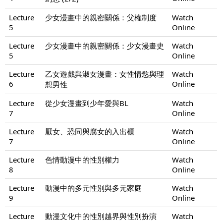
Lecture
少女漫畫中的親密關係：父權制度
Watch
5
Online
Lecture
少女漫畫中的親密關係：少女漫畫史
Watch
5
Online
Lecture
乙女遊戲與淑女漫畫：女性情慾與理
Watch
6
Online
想男性
Lecture
從少女漫畫到少年愛與BL
Watch
7
Online
Lecture
厭女、恐同與腐女的入出櫃
Watch
7
Online
Lecture
色情動漫中的性別權力
Watch
8
Online
Lecture
動漫中的多元性別與多元家庭
Watch
9
Online
Lecture
動漫文化中的性別越界與性別扮演
Watch