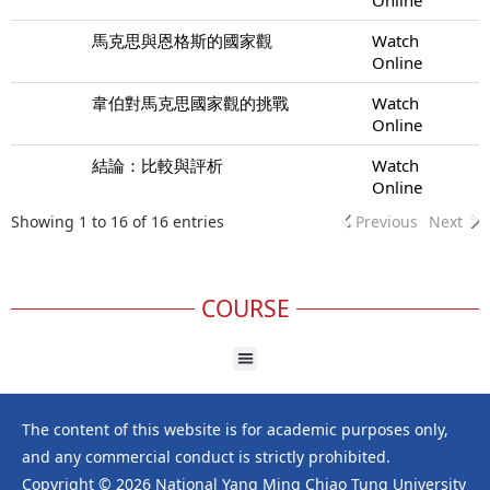
馬克思與恩格斯的國家觀
Watch
Online
韋伯對馬克思國家觀的挑戰
Watch
Online
結論：比較與評析
Watch
Online
Showing 1 to 16 of 16 entries
Previous
Next
COURSE
The content of this website is for academic purposes only,
and any commercial conduct is strictly prohibited.
Copyright © 2026 National Yang Ming Chiao Tung University