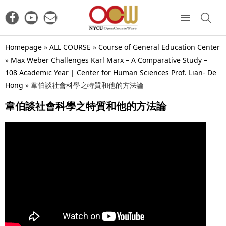
Homepage
»
ALL COURSE
»
Course of General Education Center
»
Max Weber Challenges Karl Marx – A Comparative Study –
108 Academic Year | Center for Human Sciences Prof. Lian- De
Hong
»
韋伯談社會科學之特質和他的方法論
韋伯談社會科學之特質和他的方法論