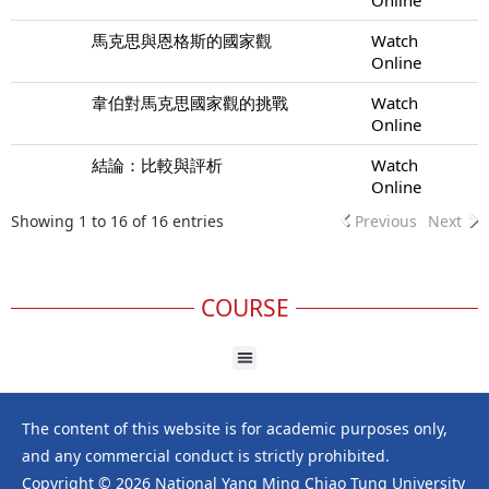
馬克思與恩格斯的國家觀
Watch
Online
韋伯對馬克思國家觀的挑戰
Watch
Online
結論：比較與評析
Watch
Online
Showing 1 to 16 of 16 entries
Previous
Next
COURSE
The content of this website is for academic purposes only,
and any commercial conduct is strictly prohibited.
Copyright © 2026 National Yang Ming Chiao Tung University