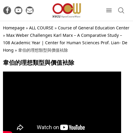
Homepage
»
ALL COURSE
»
Course of General Education Center
»
Max Weber Challenges Karl Marx – A Comparative Study –
108 Academic Year | Center for Human Sciences Prof. Lian- De
Hong
»
韋伯的理想類型與價值袪除
韋伯的理想類型與價值袪除