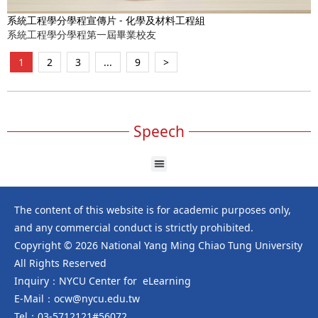
系統工程學分學程宣傳片 - 化學及材料工程組
系統工程學分學程第一屆畢業校友
1
2
3
...
9
>
Speech
The content of this website is for academic purposes only,
and any commercial conduct is strictly prohibited.
Copyright © 2026 National Yang Ming Chiao Tung University
All Rights Reserved
Inquiry：NYCU Center for eLearning
E-Mail：ocw@nycu.edu.tw
Tel：03-5712121#56072