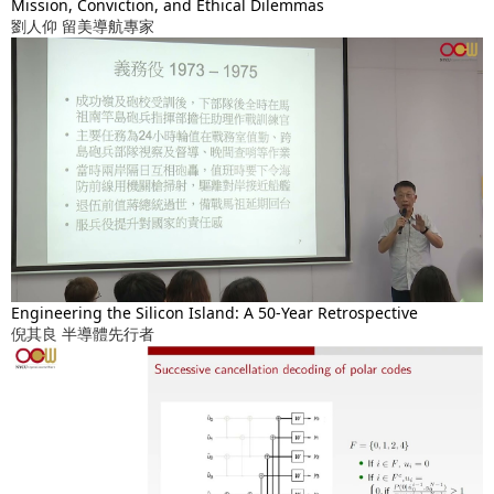
Mission, Conviction, and Ethical Dilemmas
劉人仰 留美導航專家
Engineering the Silicon Island: A 50-Year Retrospective
倪其良 半導體先行者