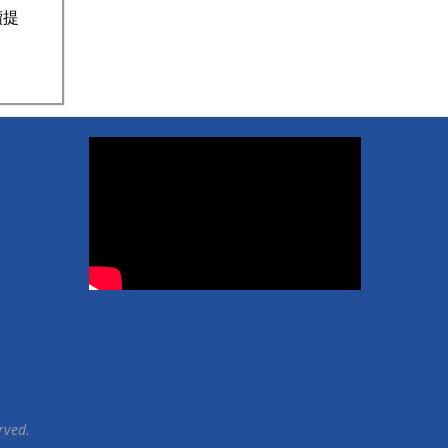
續提
rved.