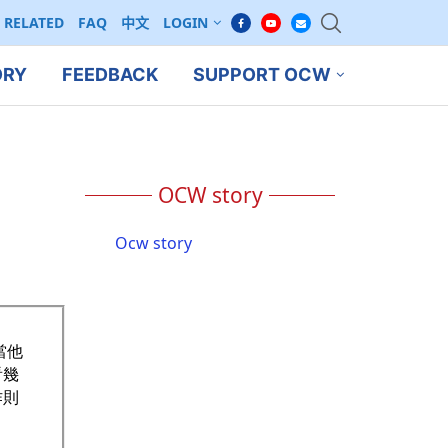
RELATED
FAQ
中文
LOGIN
ORY
FEEDBACK
SUPPORT OCW
OCW story
Ocw story
當他
看幾
作則