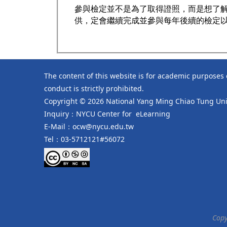
參與檢定並不是為了取得證照，而是想了
供，定會繼續完成並參與每年後續的檢定
The content of this website is for academic purposes
conduct is strictly prohibited.
Copyright © 2026 National Yang Ming Chiao Tung Univ
Inquiry：NYCU Center for eLearning
E-Mail：ocw@nycu.edu.tw
Tel：03-5712121#56072
Copy