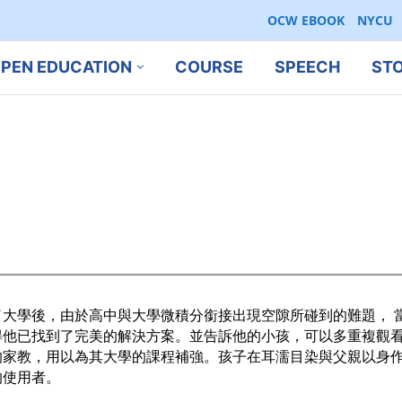
OCW EBOOK
NYCU
PEN EDUCATION
COURSE
SPEECH
ST
大學後，由於高中與大學微積分銜接出現空隙所碰到的難題， 
得他已找到了完美的解決方案。並告訴他的小孩，可以多重複觀
的家教，用以為其大學的課程補強。孩子在耳濡目染與父親以身
的使用者。